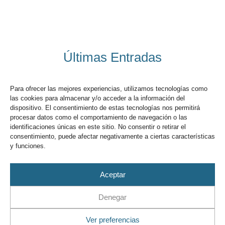
Últimas Entradas
Para ofrecer las mejores experiencias, utilizamos tecnologías como
las cookies para almacenar y/o acceder a la información del
dispositivo. El consentimiento de estas tecnologías nos permitirá
CONCURSO DE ADORNOS
procesar datos como el comportamiento de navegación o las
identificaciones únicas en este sitio. No consentir o retirar el
NAVIDEÑOS
consentimiento, puede afectar negativamente a ciertas características
y funciones.
Tras un año de pausa por la pandemia, este año
volveremos a tener el Concurso de adornos de árboles
Aceptar
Navideños. Abierto a niñas y niños
Denegar
LEER MÁS
Ver preferencias