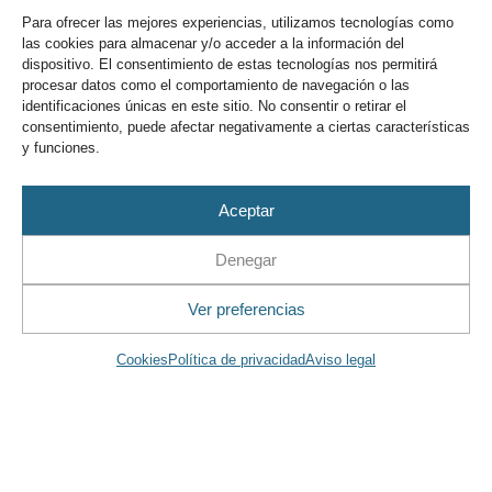
Para ofrecer las mejores experiencias, utilizamos tecnologías como
las cookies para almacenar y/o acceder a la información del
CADENA HUMANA POR EL MAR MENOR
dispositivo. El consentimiento de estas tecnologías nos permitirá
procesar datos como el comportamiento de navegación o las
identificaciones únicas en este sitio. No consentir o retirar el
El sábado 28 de agosto os esperamos a las 12.50 h en el
consentimiento, puede afectar negativamente a ciertas características
extremo norte de la Cornisa de Poniente para esta
y funciones.
CADENA HUMANA por
Aceptar
LEER MÁS
Denegar
Ver preferencias
Suspensión apertura Puente El Estacio
16.00 h de 21.8.21
Cookies
Política de privacidad
Aviso legal
Informa el Ayuntamiento de San Javier que, por motivo
de la Vuelta Ciclista, se suprime la apertura del puente
de El Estacio de las 16:00