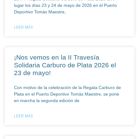
lugar los días 23 y 24 de mayo de 2026 en el Puerto
Deportivo Tomás Maestre,
LEER MÁS
¡Nos vemos en la II Travesía
Solidaria Carburo de Plata 2026 el
23 de mayo!
Con motivo de la celebración de la Regata Carburo de
Plata en el Puerto Deportivo Tomás Maestre, se pone
en marcha la segunda edición de
LEER MÁS