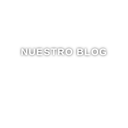
NUESTRO BLOG