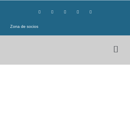
Zona de socios