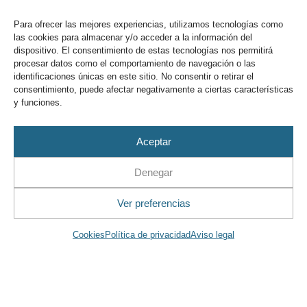
NÁUTICA DE RECREO
Para ofrecer las mejores experiencias, utilizamos tecnologías como
las cookies para almacenar y/o acceder a la información del
Campaña de Seguridad Marítima Verano 2025: ¡navega
dispositivo. El consentimiento de estas tecnologías nos permitirá
seguro en la náutica de recreo este verano! El Capitán
procesar datos como el comportamiento de navegación o las
Marítimo de Cartagena, Óscar Villar Serrano, compartió
identificaciones únicas en este sitio. No consentir o retirar el
información
consentimiento, puede afectar negativamente a ciertas características
y funciones.
LEER MÁS
Aceptar
Denegar
¡Descubre el resumen del Marina
Ver preferencias
Day 2025!
Cookies
Política de privacidad
Aviso legal
El pasado 14 de junio tuvo lugar el Marina Day 2025 en
el Puerto Deportivo Tomás Maestre, entre
degustaciones, la habitual ruta de la tapa
LEER MÁS