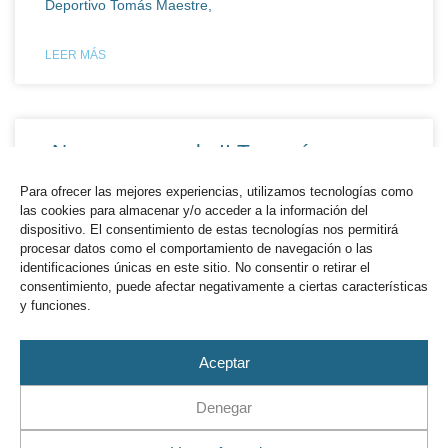
Deportivo Tomás Maestre,
LEER MÁS
¡Nos vemos en la II Travesía
Solidaria Carburo de Plata 2026 el
Para ofrecer las mejores experiencias, utilizamos tecnologías como
23 de mayo!
las cookies para almacenar y/o acceder a la información del
dispositivo. El consentimiento de estas tecnologías nos permitirá
Con motivo de la celebración de la Regata Carburo de
procesar datos como el comportamiento de navegación o las
identificaciones únicas en este sitio. No consentir o retirar el
Plata en el Puerto Deportivo Tomás Maestre, se pone
consentimiento, puede afectar negativamente a ciertas características
en marcha la segunda edición de
y funciones.
LEER MÁS
Aceptar
Denegar
No te pierdas la 2ª Convivencia