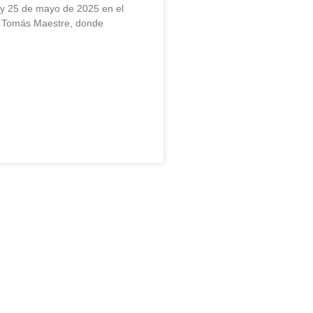
4 y 25 de mayo de 2025 en el
o Tomás Maestre, donde