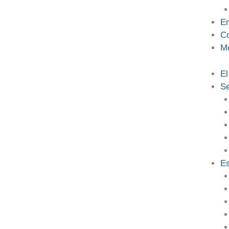
En
Co
M
El
Se
Es