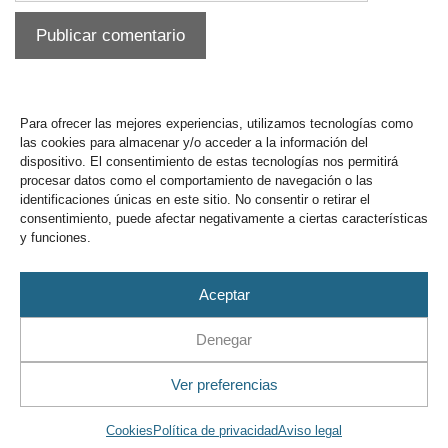
Para ofrecer las mejores experiencias, utilizamos tecnologías como
las cookies para almacenar y/o acceder a la información del
dispositivo. El consentimiento de estas tecnologías nos permitirá
procesar datos como el comportamiento de navegación o las
identificaciones únicas en este sitio. No consentir o retirar el
consentimiento, puede afectar negativamente a ciertas características
y funciones.
Buzón y sugerencias
Aceptar
Denegar
Ver preferencias
Aviso Legal
Privacidad
Cookies
Cookies
Política de privacidad
Aviso legal
2019
Puerto Deportivo Tomás Maestre