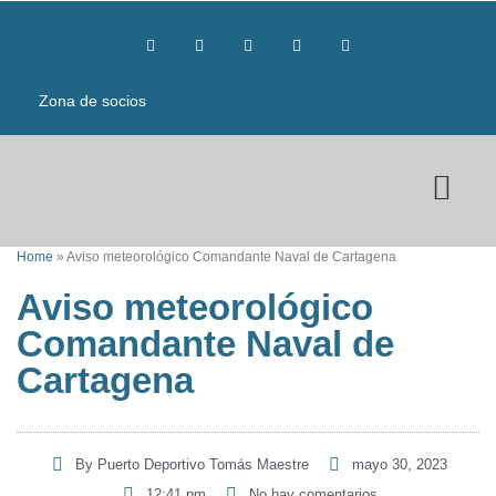
Zona de socios
Home
»
Aviso meteorológico Comandante Naval de Cartagena
Aviso meteorológico
Comandante Naval de
Cartagena
By
Puerto Deportivo Tomás Maestre
mayo 30, 2023
12:41 pm
No hay comentarios