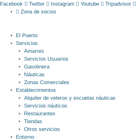
Saltar
Facebook
Twitter
Instagram
Youtube
Tripadvisor
al
Zona de socios
contenido
El Puerto
Servicios
Amarres
Servicios Usuarios
Gasolinera
Náuticas
Zonas Comerciales
Establecimientos
Alquiler de veleros y escuelas náuticas
Servicios náuticos
Restaurantes
Tiendas
Otros servicios
Entorno