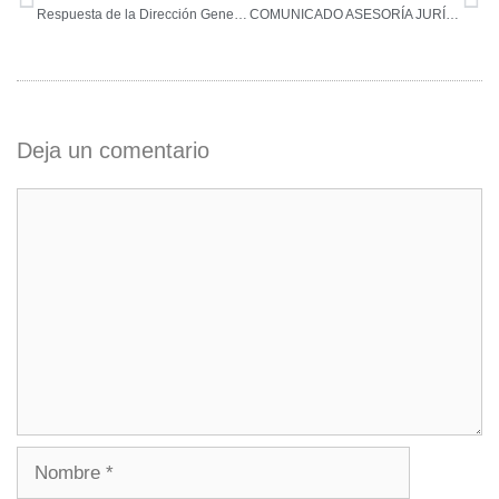
Respuesta de la Dirección General de la Marina Mercante sobre inicio de la navegación
COMUNICADO ASESORÍA JURÍDICA ASOCIACION CLUBES NAUTICOS Y PUERTOS DEPORTIVOS REGIÓN DE MURCIA
Deja un comentario