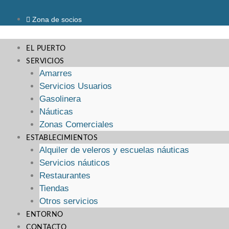
Saltar
al
Zona de socios
contenido
EL PUERTO
SERVICIOS
Amarres
Servicios Usuarios
Gasolinera
Náuticas
Zonas Comerciales
ESTABLECIMIENTOS
Alquiler de veleros y escuelas náuticas
Servicios náuticos
Restaurantes
Tiendas
Otros servicios
ENTORNO
CONTACTO