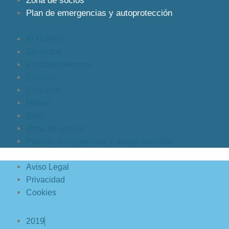
Zona de socios
Plan de emergencias y autoprotección
El Puerto
Servicios
Establecimientos
Entorno
Contacto
Meteo
Blog
Zona de socios
Plan de emergencias y autoprotección
Aviso Legal
Privacidad
Cookies
2019