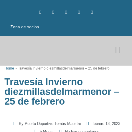
Zona de socios
Home
»
Travesía Invierno diezmillasdelmarmenor – 25 de febrero
Travesía Invierno
diezmillasdelmarmenor –
25 de febrero
By
Puerto Deportivo Tomás Maestre
febrero 13, 2023
5:55 pm
No hay comentarios