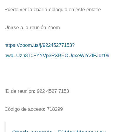
Puede ver la charla-coloquio en este enlace
Unirse a la reunión Zoom
https://zoom.us/j/92245277153?
pwd=Uzh3T0FYYVp3RXBEOUgxeWlYZlFJdz09
ID de reunión: 922 4527 7153
Código de acceso: 718299