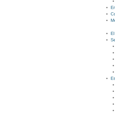
En
Co
M
El
Se
Es