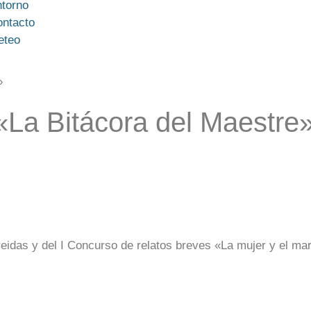
torno
ntacto
eteo
»
«La Bitácora del Maestre
idas y del I Concurso de relatos breves «La mujer y el ma