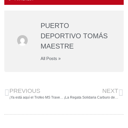
PUERTO
DEPORTIVO TOMÁS
MAESTRE
All Posts »
PREVIOUS
NEXT
¡Ya está aquí el Trofeo MS Travesía de Primavera #diezmillasdelmarmenor!
¡La Regata Solidaria Carburo de Plata 2025 vuelve al Puerto Deportivo Tomás Maestre los días 24 y 25 de mayo!